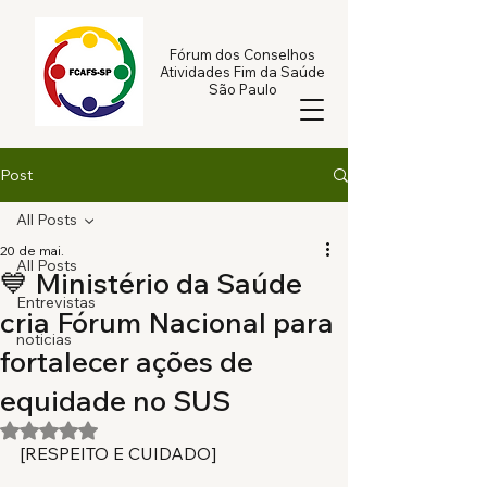
Fórum dos Conselhos
Atividades Fim da Saúde
São Paulo
Post
All Posts
20 de mai.
All Posts
💙 Ministério da Saúde
Entrevistas
cria Fórum Nacional para
noticias
fortalecer ações de
equidade no SUS
Avaliado com NaN de 5 estrelas.
[RESPEITO E CUIDADO]
FÓRUM DOS
CONSELHOS