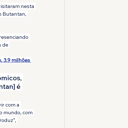
visitaram nesta 
o Butantan, 
resenciando 
 de 
, 3,9 milhões 
micos, 
ntan] é 
ir com a 
 no mundo, com 
roduz”, 