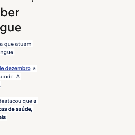
eber
ngue
ria que atuam 
engue 
o de dezembro
, a 
undo. A 
.
 destacou que 
a 
cas de saúde, 
is 