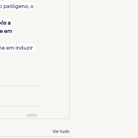
o patógeno, o 
ós a 
ue em 
na em induzir 
Ver tudo