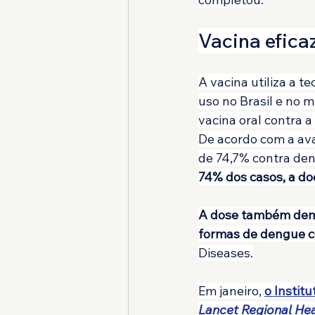
Vacina efica
A vacina utiliza a 
uso no Brasil e no m
vacina oral contra a
De acordo com a ava
de 74,7% contra den
74% dos casos, a do
A dose também demo
formas de dengue c
Diseases.
Em janeiro, 
o Instit
Lancet Regional Hea