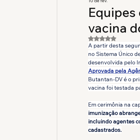
10 de fev.
Equipes
vacina d
Avaliado com NaN 
A partir desta segun
no Sistema Único d
desenvolvida pelo I
Aprovada pela Agênc
Butantan-DV é o pr
vacina foi testada 
Em cerimônia na cap
imunização abrange 
incluindo agentes c
cadastrados.