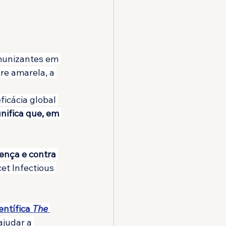
imunizantes em 
bre amarela, a 
icácia global 
gnifica que, em 
nça e contra 
et Infectious 
ntífica 
The 
judar a 