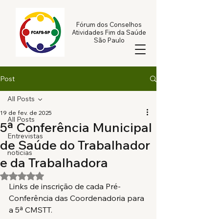
Fórum dos Conselhos
Atividades Fim da Saúde
São Paulo
Post
All Posts
19 de fev. de 2025
All Posts
5ª Conferência Municipal
Entrevistas
de Saúde do Trabalhador
noticias
e da Trabalhadora
Avaliado com NaN de 5 estrelas.
Links de inscrição de cada Pré-
Conferência das Coordenadoria para 
FÓRUM DOS
a 5ª CMSTT. 
CONSELHOS