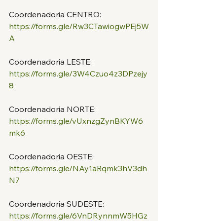
ATIVIDADES FIM DA
Coordenadoria CENTRO:
SAÚDE
https://forms.gle/Rw3CTawiogwPEj5W
SÃO PAULO
A
Coordenadoria LESTE:
https://forms.gle/3W4Czuo4z3DPzejy
8
Coordenadoria NORTE:
https://forms.gle/vUxnzgZynBKYW6
mk6
Coordenadoria OESTE:
https://forms.gle/NAy1aRqmk3hV3dh
N7
Coordenadoria SUDESTE:
https://forms.gle/6VnDRynnmW5HGz